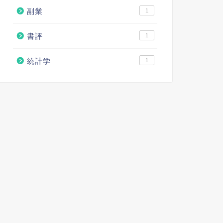
副業
1
書評
1
統計学
1