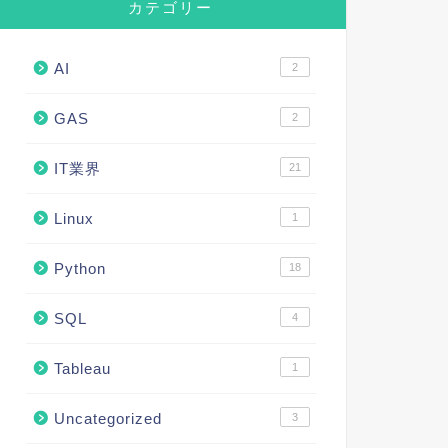
カテゴリー
AI
2
GAS
2
IT業界
21
Linux
1
Python
18
SQL
4
Tableau
1
Uncategorized
3