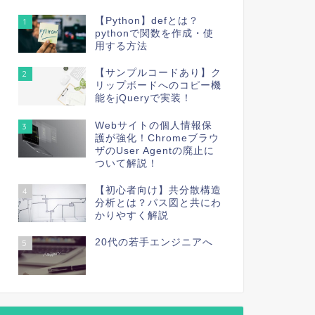
【Python】defとは？
1
pythonで関数を作成・使
用する方法
【サンプルコードあり】ク
2
リップボードへのコピー機
能をjQueryで実装！
Webサイトの個人情報保
3
護が強化！Chromeブラウ
ザのUser Agentの廃止に
ついて解説！
【初心者向け】共分散構造
4
分析とは？パス図と共にわ
かりやすく解説
20代の若手エンジニアへ
5