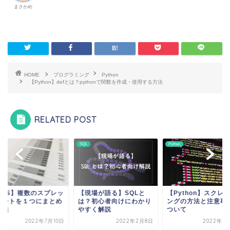
まさかめ
HOME
プログラミング
Python
【Python】defとは？pythonで関数を作成・使用する方法
RELATED POST
SQL
Python
GAS】複数のスプレッ
【現場が語る】SQLと
【Python】スクレ
シートを１つにまとめ
は？初心者向けにわかり
ングの方法と注意事
方法
やすく解説
ついて
2022年7月10日
2022年2月8日
2022年8