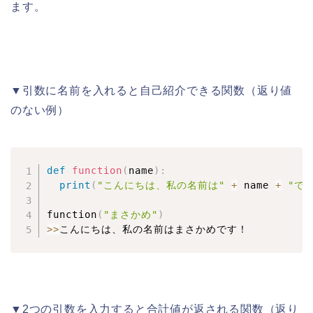
ます。
▼引数に名前を入れると自己紹介できる関数（返り値
のない例）
def
function
(
name
)
:
print
(
"こんにちは、私の名前は"
+
 name 
+
"で
function
(
"まさかめ"
)
>>
こんにちは、私の名前はまさかめです！
▼2つの引数を入力すると合計値が返される関数（返り