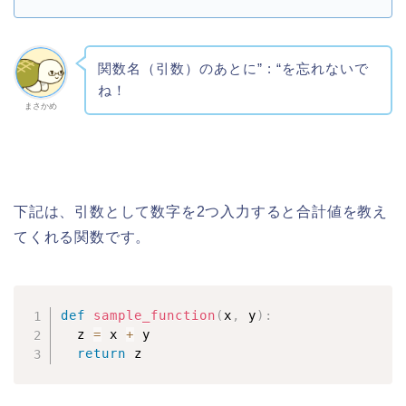
関数名（引数）のあとに” : “を忘れないで
ね！
まさかめ
下記は、引数として数字を2つ入力すると合計値を教え
てくれる関数です。
def
sample_function
(
x
,
 y
)
:
  z 
=
 x 
+
 y

return
 z