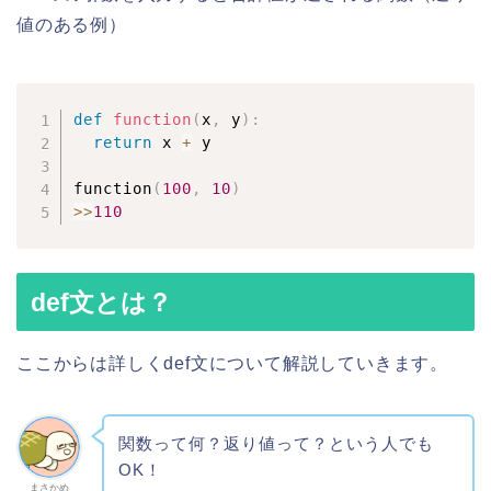
値のある例）
def
function
(
x
,
 y
)
:
return
 x 
+
 y

function
(
100
,
10
)
>>
110
def文とは？
ここからは詳しくdef文について解説していきます。
関数って何？返り値って？という人でも
OK！
まさかめ