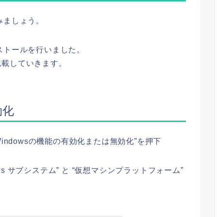
みましょう。
ストールを行いました。
記載していきます。
効化
 “Windowsの機能の有効化または無効化”を押下
ows サブシステム” と “仮想マシンプラットフォーム”