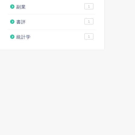
副業
1
書評
1
統計学
1