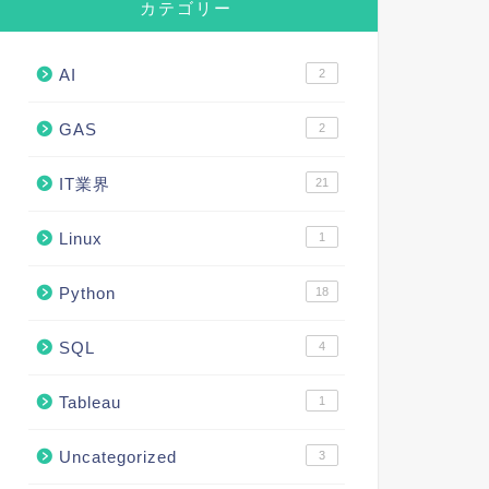
カテゴリー
AI
2
GAS
2
IT業界
21
Linux
1
Python
18
SQL
4
Tableau
1
Uncategorized
3