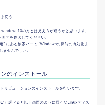
まま従う
、windows10の方とは見え方が違うかと思います。
る画面を参照してください。
sの設定” にある検索バーで “Windowsの機能の有効化ま
トしませんでした。
ションのインストール
nuxディストリビューションのインストールを行います。
で”WSL”と調べると以下画面のように様々なLinuxディス