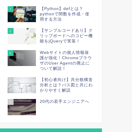
【Python】defとは？
1
pythonで関数を作成・使
用する方法
【サンプルコードあり】ク
2
リップボードへのコピー機
能をjQueryで実装！
Webサイトの個人情報保
3
護が強化！Chromeブラウ
ザのUser Agentの廃止に
ついて解説！
【初心者向け】共分散構造
4
分析とは？パス図と共にわ
かりやすく解説
20代の若手エンジニアへ
5